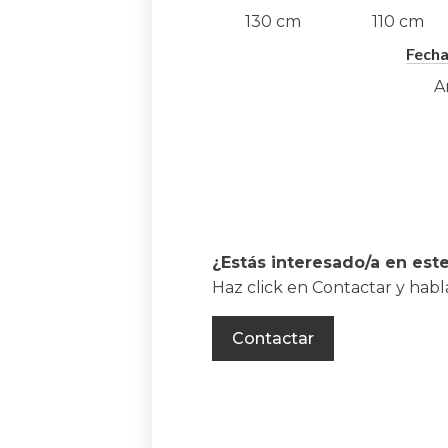
130
cm
110
cm
Fecha
A
¿Estás interesado/a en est
Haz click en Contactar y hab
Contactar