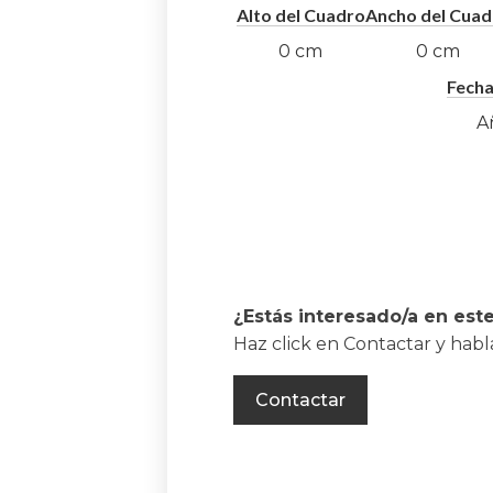
Alto del Cuadro
Ancho del Cuad
0
cm
0
cm
Fecha
A
¿Estás interesado/a en est
Haz click en Contactar y hab
Contactar